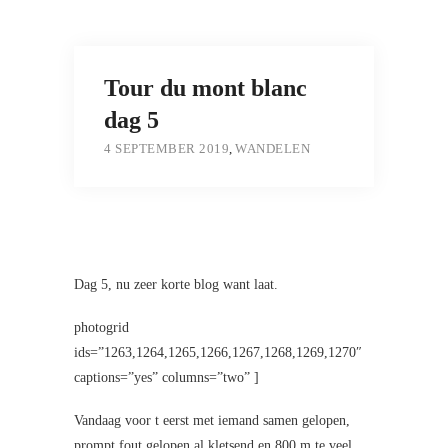
Tour du mont blanc
dag 5
4 SEPTEMBER 2019
,
WANDELEN
Dag 5, nu zeer korte blog want laat.
photogrid
ids=”1263,1264,1265,1266,1267,1268,1269,1270″
captions=”yes” columns=”two” ]
Vandaag voor t eerst met iemand samen gelopen,
prompt fout gelopen al kletsend en 800 m te veel